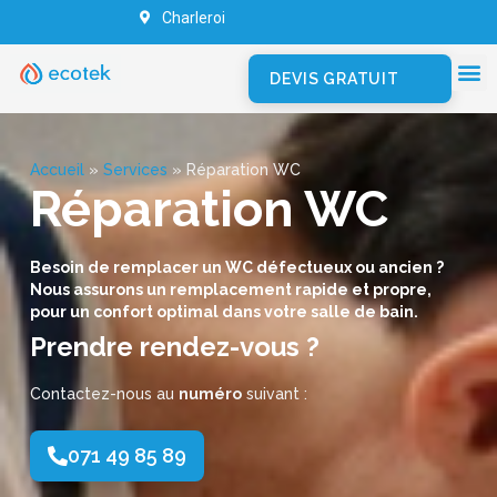
Charleroi
DEVIS GRATUIT
Accueil
»
Services
»
Réparation WC
Réparation WC
Besoin de remplacer un WC défectueux ou ancien ?
Nous assurons un remplacement rapide et propre,
pour un confort optimal dans votre salle de bain.
Prendre rendez-vous ?
Contactez-nous au
numéro
suivant :
071 49 85 89