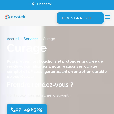
Charleroi
DEVIS GRATUIT
Accueil
»
Services
»
Curage
Curage
Pour prévenir les bouchons et prolonger la durée de
vie de vos canalisations, nous réalisons un curage
complet et efficace, garantissant un entretien durable
de vos réseaux.
Prendre rendez-vous ?
Contactez-nous au
numéro
suivant :
071 49 85 89