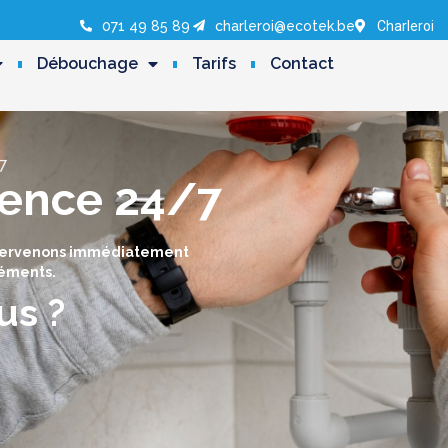
071 49 85 89
charleroi@ecotek.be
Charleroi
Débouchage
Tarifs
Contact
7
ence 24/7
ntervenons immédiatement
réments.
us ?