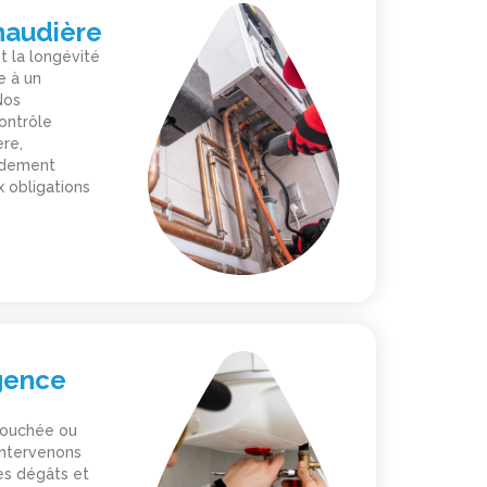
haudière
t la longévité
e à un
Nos
contrôle
re,
endement
 obligations
gence
 bouchée ou
intervenons
es dégâts et