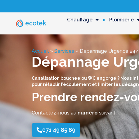
Chauffage
Plomberie
Accueil
»
Services
»
Dépannage Urgence 24/
Dépannage Urg
Canalisation bouchée ou WC engorgé ? Nous i
pour rétablir l’écoulement et limiter les désag
Prendre rendez-vo
Contactez-nous au
numéro
suivant :
071 49 85 89