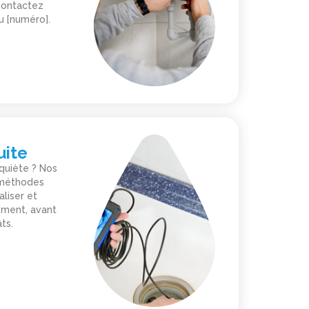
 Contactez
u [numéro].
uite
nquiète ? Nos
s méthodes
aliser et
ement, avant
ts.