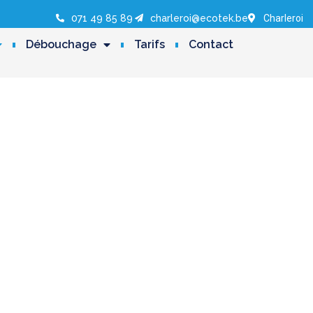
071 49 85 89
charleroi@ecotek.be
Charleroi
Débouchage
Tarifs
Contact