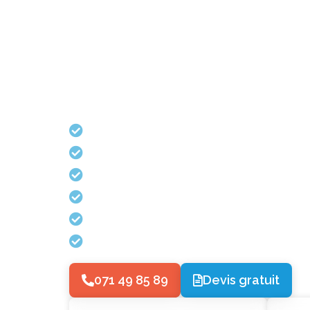
ECOTEK PLOMBER
Besoin d’un plombier ?
sseur d’eau à
Entretien de 
Dépannage en urgence 24/7
Profitez d’un entretien compl
Réparation de WC
99€ HT. Un service rapide, p
Détection de fuite
re grâce à l’installation
belges, réalisé par un technic
. Pose rapide, efficace et
Robinetterie
En savoir plus
Installation de compteur d’eau
Installation d’adoucisseur d’eau
071 49 85 89
Devis gratuit