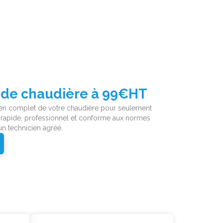
ement de chaudière à
Ins
e 1899€ HT
par
uvelle chaudière performante et économique à
Profit
. Installation rapide, conforme aux normes en
d’un a
par un technicien agréé.
réalis
s
En 