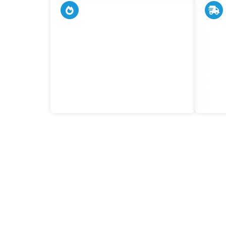
Dépannage en urgence
Inte
24/7
Nous 
chez 
Nos techniciens interviennent à
résou
toute heure, même les week-ends
Servic
et jours fériés. Vous pouvez
sans 
compter sur une réponse rapide et
efficace, partout en Belgique.