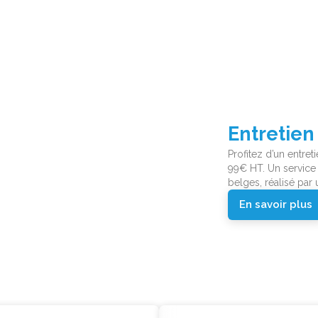
IE
Promotions
chaudière à 99€HT
Remplac
et de votre chaudière pour seulement
partir d
rofessionnel et conforme aux normes
Profitez d’une no
ien agréé.
partir de 1899€ HT
vigueur, réalisée 
En savoir plu