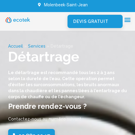
Molenbeek-Saint-Jean
DEVIS GRATUIT
Accueil
»
Services
»
Détartrage
Détartrage
Le détartrage est recommandé tous les 2 à 3 ans
selon la dureté de l’eau. Cette opération permet
d’éviter les surconsommations, les bruits anormaux
dans la chaudière et les pannes liées à l’entartrage du
corps de chauffe ou de l’échangeur.
Prendre rendez-vous ?
Contactez-nous au
numéro
suivant :