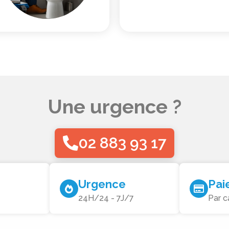
Une urgence ?
02 883 93 17
Urgence
Pai
24H/24 - 7J/7
Par c