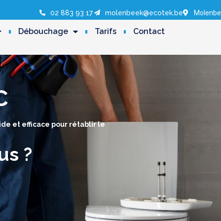
02 883 93 17
molenbeek@ecotek.be
Molenbe
Débouchage
Tarifs
Contact
C
 et efficace pour rétablir le
us ?