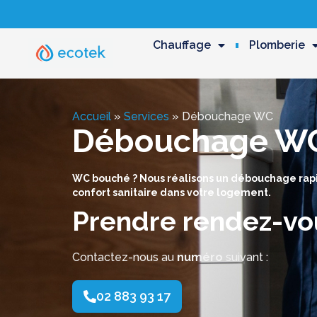
Chauffage
Plomberie
Accueil
»
Services
»
Débouchage WC
Débouchage W
WC bouché ? Nous réalisons un débouchage rapide
confort sanitaire dans votre logement.
Prendre rendez-vo
Contactez-nous au
numéro
suivant :
02 883 93 17