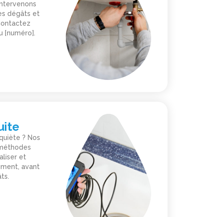
intervenons
es dégâts et
 Contactez
u [numéro].
uite
nquiète ? Nos
s méthodes
aliser et
ement, avant
ts.