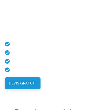
ECOTEK
AUDERGHEM
Besoin d’un plombier, chauffagiste
?
Dépannage Urgent 24h/24 7j/7
Dépannage en urgence 24/7
Chauffagiste
Plombier
Débouchage
DEVIS GRATUIT
Promotions