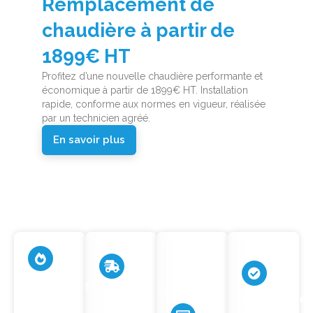
Remplacement de
chaudière à partir de
1899€ HT
Profitez d’une nouvelle chaudière performante et
économique à partir de 1899€ HT. Installation
rapide, conforme aux normes en vigueur, réalisée
par un technicien agréé.
En savoir plus
Dépannage
Intervention
en
Entreprise
à