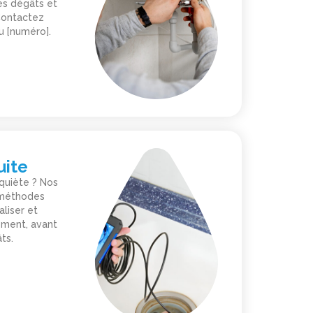
es dégâts et
 Contactez
u [numéro].
uite
nquiète ? Nos
s méthodes
aliser et
ement, avant
ts.