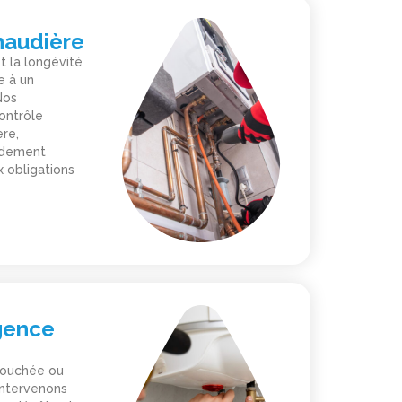
haudière
t la longévité
e à un
Nos
contrôle
re,
endement
 obligations
gence
 bouchée ou
intervenons