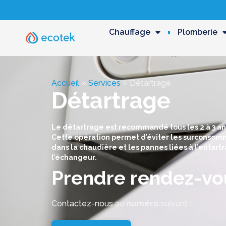
Chauffage
Plomberie
Accueil
»
Services
»
Détartrage
Détartrage
Le détartrage est recommandé tous les 2 à 3 ans
Cette opération permet d’éviter les surconsomm
dans la chaudière et les pannes liées à l’entart
l’échangeur.
Prendre rendez-vo
Contactez-nous au
numéro
suivant :