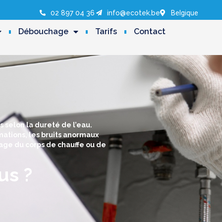
02 897 04 36
info@ecotek.be
Belgique
Débouchage
Tarifs
Contact
 selon la dureté de l’eau.
ations, les bruits anormaux
rage du corps de chauffe ou de
us ?