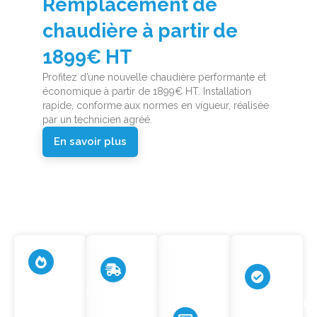
Remplacement de
chaudière à partir de
1899€ HT
Profitez d’une nouvelle chaudière performante et
économique à partir de 1899€ HT. Installation
rapide, conforme aux normes en vigueur, réalisée
par un technicien agréé.
En savoir plus
Dépannage
Intervention
en
Entreprise
à