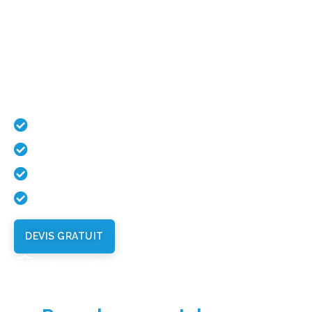
ECOTEK
ANDERLECHT
Besoin d’un plombier, chauffagiste
?
Dépannage Urgent 24h/24 7j/7
Dépannage en urgence 24/7
Chauffagiste
Plombier
Débouchage
DEVIS GRATUIT
Promotions